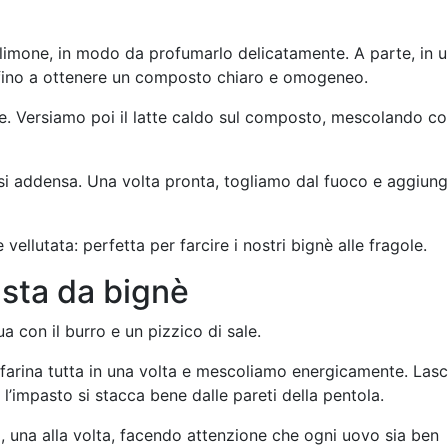
i limone, in modo da profumarlo delicatamente. A parte, in 
o fino a ottenere un composto chiaro e omogeneo.
. Versiamo poi il latte caldo sul composto, mescolando c
i addensa. Una volta pronta, togliamo dal fuoco e aggiun
vellutata: perfetta per farcire i nostri bignè alle fragole.
asta da bignè
a con il burro e un pizzico di sale.
farina tutta in una volta e mescoliamo energicamente. Las
’impasto si stacca bene dalle pareti della pentola.
 una alla volta, facendo attenzione che ogni uovo sia ben