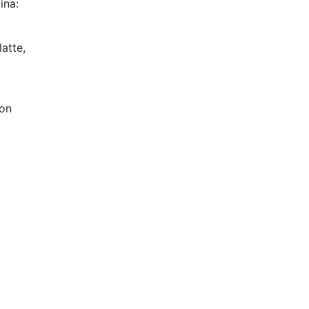
ina:
atte,
con