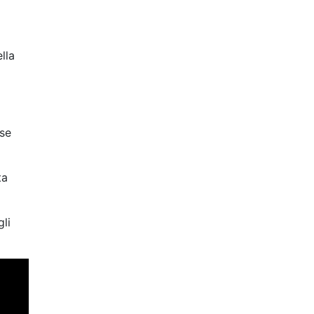
lla
ose
ta
li