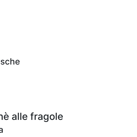
resche
è alle fragole
a