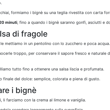
.
chiai, formiamo i bignè su una teglia rivestita con carta for
20 minuti
, fino a quando i bignè saranno gonfi, asciutti e do
lsa di fragole
 e le mettiamo in un pentolino con lo zucchero e poca acqua.
cerle troppo, per conservare il sapore fresco e naturale d
liamo tutto fino a ottenere una salsa liscia e profumata.
o finale del dolce: semplice, colorata e piena di gusto.
re i bignè
li farciamo con la crema al limone e vaniglia.
iandola scendere leggermente sulla superficie.