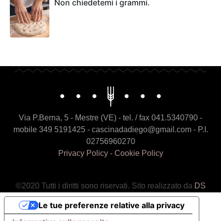
Non chiedetemi i grammi.
Via P.Berna, 5 - Mestre (VE) - tel. / fax 041.5340790 -
mobile 349 5191425 - cascinadadiego@gmail.com - P.I.
02756960270
Privacy Policy
-
Cookie Policy
©2020 Tutti i diritti sono riservati. Sito realizzato da
DS
Le tue preferenze relative alla privacy