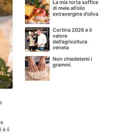
La mia torta soffice
di mele all’olio
extravergine d’oliva
Cortina 2026 e il
valore
dell’agricoltura
veneta
Non chiedetemi i
grammi.
e
ta
 è lì