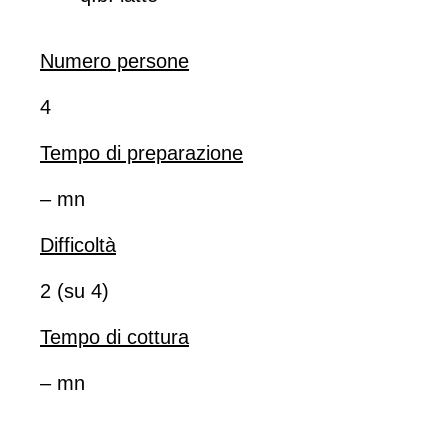
Numero persone
4
Tempo di preparazione
– mn
Difficoltà
2 (su 4)
Tempo di cottura
– mn